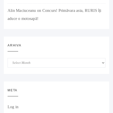
Alin Maciuceanu
on
Concurs! Primăvara asta, RURIS îți
aduce o motosapă!
ARHIVA
Arhiva
META
Log in