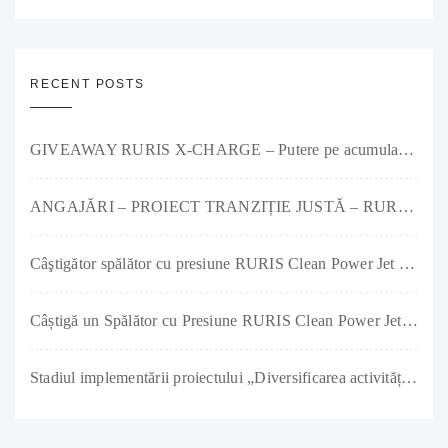
RECENT POSTS
GIVEAWAY RURIS X-CHARGE – Putere pe acumulator și premii pe măsură!
ANGAJĂRI – PROIECT TRANZIȚIE JUSTĂ – RURIS IMPEX SRL
Câştigător spălător cu presiune RURIS Clean Power Jet 1300
Câștigă un Spălător cu Presiune RURIS Clean Power Jet 1300
Stadiul implementării proiectului „Diversificarea activității societății RURIS IMPEX SRL prin investiții în producția de remorci agricole și tractoare” a ajuns la 90%