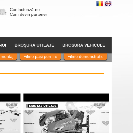
Contactează-ne
Cum devin partener
NOI
BROȘURĂ UTILAJE
BROȘURĂ VEHICULE
 montaj
Filme pași pornire
Filme demonstrație