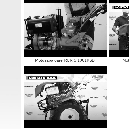
Motosăpătoare RURIS 1001KSD
Mot