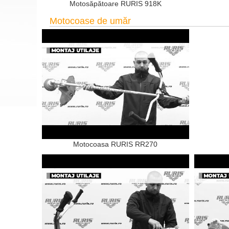
Motosăpătoare RURIS 918K
Motocoase de umăr
Motocoasa RURIS RR270