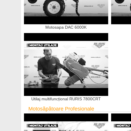
Motosapa DAC 6000K
Utilaj multifuncțional RURIS 7800CRT
Motosăpătoare Profesionale