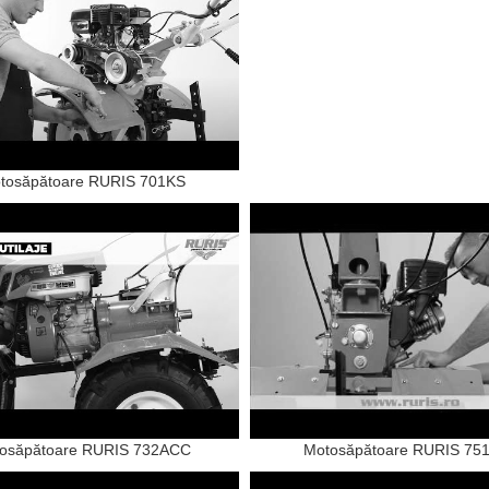
tosăpătoare RURIS 701KS
osăpătoare RURIS 732ACC
Motosăpătoare RURIS 75