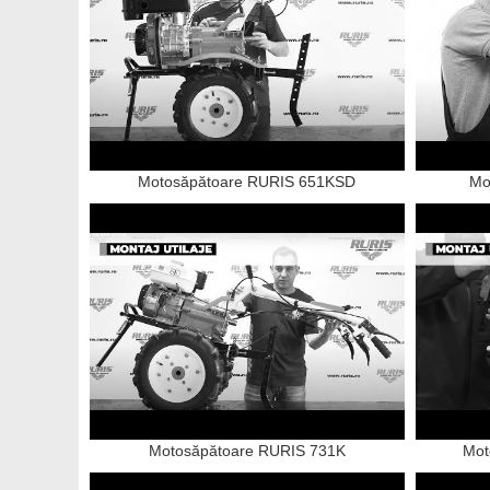
Motosăpătoare RURIS 651KSD
Mo
Motosăpătoare RURIS 731K
Mot