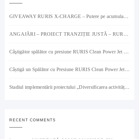
GIVEAWAY RURIS X-CHARGE – Putere pe acumulator și premii pe măsură!
ANGAJĂRI – PROIECT TRANZIȚIE JUSTĂ – RURIS IMPEX SRL
Câştigător spălător cu presiune RURIS Clean Power Jet 1300
Câștigă un Spălător cu Presiune RURIS Clean Power Jet 1300
Stadiul implementării proiectului „Diversificarea activității societății RURIS IMPEX SRL prin investiții în producția de remorci agricole și tractoare” a ajuns la 90%
RECENT COMMENTS