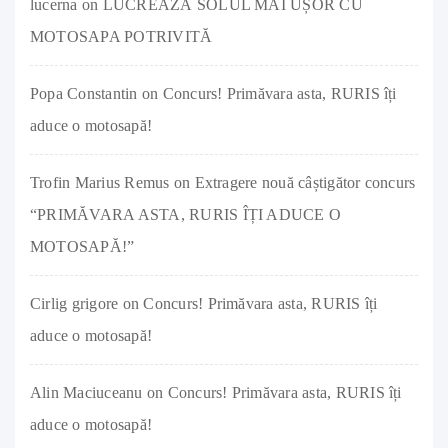
lucerna
on
LUCREAZĂ SOLUL MAI UȘOR CU
MOTOSAPA POTRIVITĂ
Popa Constantin
on
Concurs! Primăvara asta, RURIS îți
aduce o motosapă!
Trofin Marius Remus
on
Extragere nouă câștigător concurs
“PRIMĂVARA ASTA, RURIS ÎȚI ADUCE O
MOTOSAPĂ!”
Cirlig grigore
on
Concurs! Primăvara asta, RURIS îți
aduce o motosapă!
Alin Maciuceanu
on
Concurs! Primăvara asta, RURIS îți
aduce o motosapă!