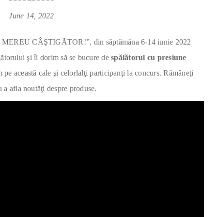
June 14, 2022
TI MEREU CÂŞTIGĂTOR!”, din săptămâna 6-14 iunie 2022
igătorului şi îi dorim să se bucure de
spălătorul cu presiune
pe această cale şi celorlalţi participanţi la concurs. Rămâneţi
a afla noutăţi despre produse.