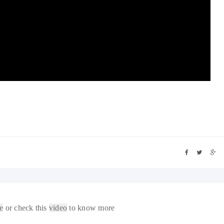
e
or check this
video
to know more