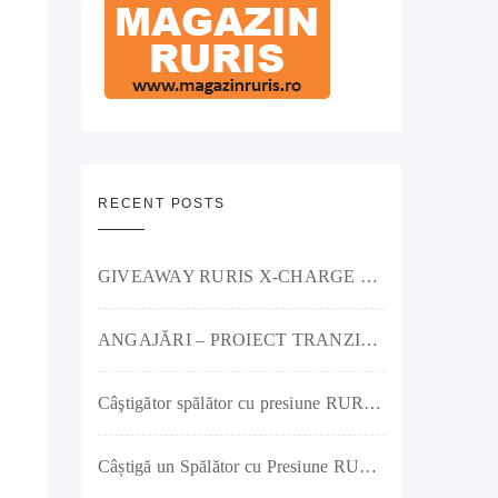
RECENT POSTS
GIVEAWAY RURIS X-CHARGE – Putere pe acumulator și premii pe măsură!
ANGAJĂRI – PROIECT TRANZIȚIE JUSTĂ – RURIS IMPEX SRL
Câştigător spălător cu presiune RURIS Clean Power Jet 1300
Câștigă un Spălător cu Presiune RURIS Clean Power Jet 1300