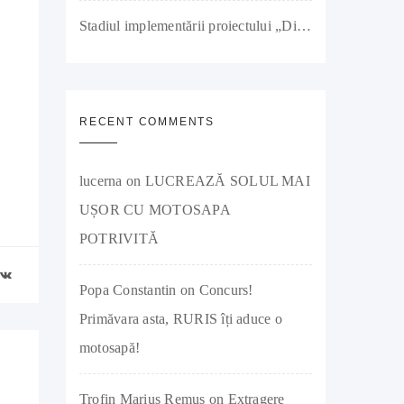
Stadiul implementării proiectului „Diversificarea activității societății RURIS IMPEX SRL prin investiții în producția de remorci agricole și tractoare” a ajuns la 90%
RECENT COMMENTS
lucerna
on
LUCREAZĂ SOLUL MAI
UȘOR CU MOTOSAPA
POTRIVITĂ
Popa Constantin
on
Concurs!
Primăvara asta, RURIS îți aduce o
motosapă!
Trofin Marius Remus
on
Extragere