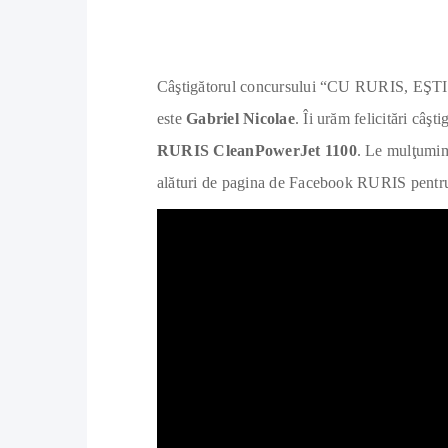
Câştigătorul concursului “CU RURIS, EŞ
este
Gabriel Nicolae
. Îi urăm felicitări câşt
RURIS CleanPowerJet 1100
. Le mulţumim 
alături de pagina de Facebook RURIS pentru 