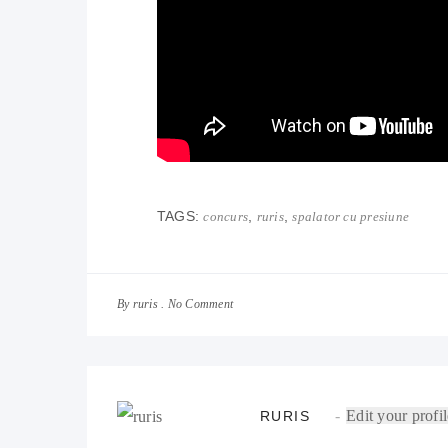
TAGS:
,
,
concurs
ruris
spalator cu presiune
By
No Comment
ruris
Edit your profil
RURIS