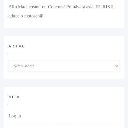
Alin Maciuceanu
on
Concurs! Primăvara asta, RURIS îți
aduce o motosapă!
ARHIVA
Arhiva
META
Log in