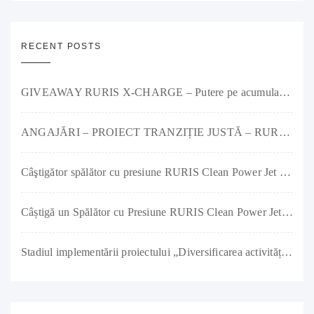
RECENT POSTS
GIVEAWAY RURIS X-CHARGE – Putere pe acumulator și premii pe măsură!
ANGAJĂRI – PROIECT TRANZIȚIE JUSTĂ – RURIS IMPEX SRL
Câştigător spălător cu presiune RURIS Clean Power Jet 1300
Câștigă un Spălător cu Presiune RURIS Clean Power Jet 1300
Stadiul implementării proiectului „Diversificarea activității societății RURIS IMPEX SRL prin investiții în producția de remorci agricole și tractoare” a ajuns la 90%