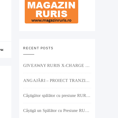
RECENT POSTS
GIVEAWAY RURIS X-CHARGE – Putere pe acumulator și premii pe măsură!
ANGAJĂRI – PROIECT TRANZIȚIE JUSTĂ – RURIS IMPEX SRL
Câştigător spălător cu presiune RURIS Clean Power Jet 1300
Câștigă un Spălător cu Presiune RURIS Clean Power Jet 1300