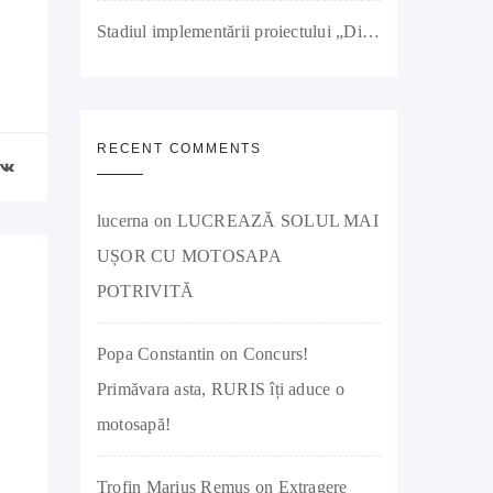
Stadiul implementării proiectului „Diversificarea activității societății RURIS IMPEX SRL prin investiții în producția de remorci agricole și tractoare” a ajuns la 90%
RECENT COMMENTS
lucerna
on
LUCREAZĂ SOLUL MAI
UȘOR CU MOTOSAPA
POTRIVITĂ
Popa Constantin
on
Concurs!
Primăvara asta, RURIS îți aduce o
motosapă!
Trofin Marius Remus
on
Extragere