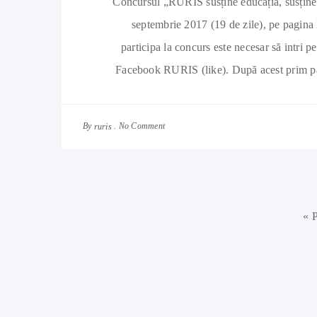
Concursul „RURIS susține educația, susține 
septembrie 2017 (19 de zile), pe pagi
participa la concurs este necesar să intri
Facebook RURIS (like). După acest prim pas 
By
No Comment
ruris
« 