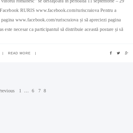
viitorul românesc” se desfăşoară în perioada 11 septembrie – 29
na Facebook RURIS www.facebook.com/ruriscraiova Pentru a
 pe pagina www.facebook.com/ruriscraiova și să apreciezi pagina
este necesar ca participantul să distribuie această postare și să
READ MORE
Previous
1
…
6
7
8